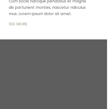
Cum sociis natoque penatibus et magnis
dis parturient montes, nascetur ridiculus
mus. Lorem ipsum dolor sit amet.
SEE MORE