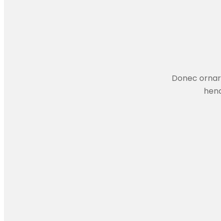
Donec ornare
hend